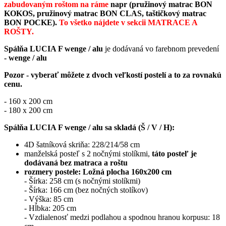
zabudovaným roštom na ráme
napr (pružinový matrac BON
KOKOS, pružinový matrac BON CLAS, taštičkový matrac
BON POCKE).
To všetko nájdete v sekcii MATRACE A
ROŠTY.
Spálňa LUCIA F wenge / alu
je dodávaná vo farebnom prevedení
- wenge / alu
Pozor - vyberať môžete z dvoch veľkostí postelí a to za rovnakú
cenu.
- 160 x 200 cm
- 180 x 200 cm
Spálňa LUCIA F wenge / alu sa skladá (Š / V / H):
4D šatníková skriňa: 228/214/58 cm
manželská posteľ s 2 nočnými stolíkmi,
táto posteľ je
dodávaná bez matraca a roštu
rozmery postele: Ložná plocha 160x200 cm
- Šírka: 258 cm (s nočnými stolíkmi)
- Šírka: 166 cm (bez nočných stolíkov)
- Výška: 85 cm
- Hĺbka: 205 cm
- Vzdialenosť medzi podlahou a spodnou hranou korpusu: 18