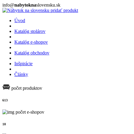
info@
nabytokna
slovensku.sk
pridať produkt
Úvod
Katalóg stolárov
Katalóg e-shopov
Katalóg obchodov
Inšpirácie
Články
počet produktov
613
počet e-shopov
10