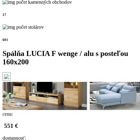
počet kamenných obchodov
17
počet stolárov
601
Spálňa LUCIA F wenge / alu s posteľou
160x200
cena:
551 €
dostupnosť: