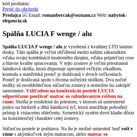
kód produktu:
Prejsť do obchodu
Predajca
Email:
romanbercak@seznam.cz
Web:
nabytok-
elegancia.sk
Spálňa LUCIA F wenge / alu
Spálňa LUCIA F wenge / alu
je vyrobená z kvalitnej LTD lamino
dosky. Táto spálňa je veľmi obľúbená medzi našimi zákazníkmi
vďaka svojej kombinácii moderného dizajnu, vďaka prijateľnej cene
a hlavne kvalite spracovania. V tejto zostave je veľmi priestranná
šatníková skriňa, ktorá disponuje uprostred veľkým zrkadlom,
komoda a manželská posteľ je dodávaná v dvoch veľkostiach.
Posteľ je dodávaná spolu s dvoma nočnými stolíkmi. Dva nočné
stolíky sú neoddeliteľnou súčasťou zostavy a nemožno ho zakúpiť
samostatne.
Vzhľadom na konštrukciu postele LUCIA
odporúčame používať matrac so zabudovaným roštom na
ráme.
Skriňa je rozdelená do priestoru, v ktorom sú umiestnené
police na bielizeň a dlhá šatníková tyč, ktorá umožňuje pohodlný
prístup k visiacemu oblečeniu. Symetrický systém dverí kladie dôraz
na konzistenčný charakter celej zostavy.
Súčasťou postele je podstava. Na ňu je možné umiestniť buď
rošt v
ráme
s akýmkoľvek iným matracom, alebo
matrac so