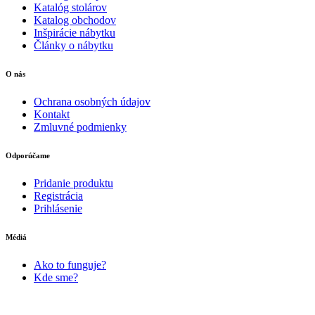
Katalóg stolárov
Katalog obchodov
Inšpirácie nábytku
Články o nábytku
O nás
Ochrana osobných údajov
Kontakt
Zmluvné podmienky
Odporúčame
Pridanie produktu
Registrácia
Prihlásenie
Médiá
Ako to funguje?
Kde sme?