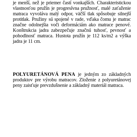
je
menší
,
než
je
priemer
častí
vonkajších
.
Charakteristickou
vlastnosťou
pružín
je
progresívna
pružnosť
,
malé
zaťaženie
matraca
vyvoláva
malý
odpor
,
väčší
tlak
spôsobuje
silnejší
protitlak
.
Pružiny
sú spojené
v
rade
,
vďaka
čomu
je matrac
značne
odolnejšia
voči
deformáciám
ako
matrace
penové
.
Konštrukcia
jadra
zabezpečuje
značnú
tuhosť
,
pevnosť
a
pohodlnosť
matraca
.
Hustota
pružín
je
112
ks/m2
a
výška
jadra je
11
cm
.
POLYURETÁNOVÁ
PENA
je
jedným
zo
základných
produktov
pre
výrobu
matracov
.
Zloženie
z
polyuretánovej
peny
zaisťuje
prevzdušnenie
a
základný
materiál
matraca
.