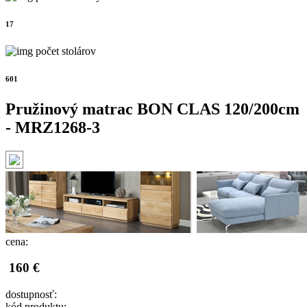
17
počet stolárov
601
Pružinový matrac BON CLAS 120/200cm
- MRZ1268-3
cena:
160 €
dostupnosť:
kód produktu: