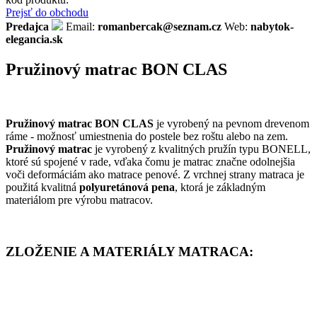
Prejsť do obchodu
Predajca
Email:
romanbercak@seznam.cz
Web:
nabytok-
elegancia.sk
Pružinový
matrac
BON
CLAS
Pružinový
matrac
BON
CLAS
je
vyrobený
na
pevnom
drevenom
ráme
-
možnosť umiestnenia
do
postele
bez
roštu
alebo
na zem
.
Pružinový
matrac
je vyrobený
z kvalitných
pružín
typu
BONELL
,
ktoré
sú spojené
v
rade
,
vďaka
čomu
je matrac
značne
odolnejšia
voči
deformáciám
ako
matrace
penové
.
Z
vrchnej
strany matraca
je
použitá kvalitná
polyuretánová
pena
,
ktorá
je
základným
materiálom pre
výrobu
matracov
.
ZLOŽENIE
A
MATERIÁLY
MATRACA
: