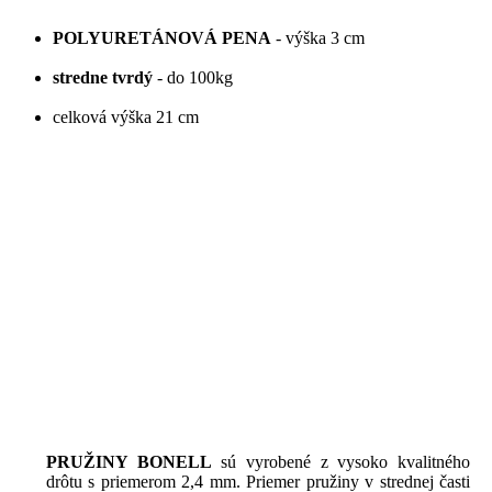
POLYURETÁNOVÁ
PENA
-
výška
3
cm
stredne
tvrdý
-
do
100kg
celková
výška
21 cm
PRUŽINY
BONELL
sú vyrobené
z vysoko
kvalitného
drôtu
s priemerom
2,4
mm
.
Priemer
pružiny
v strednej
časti