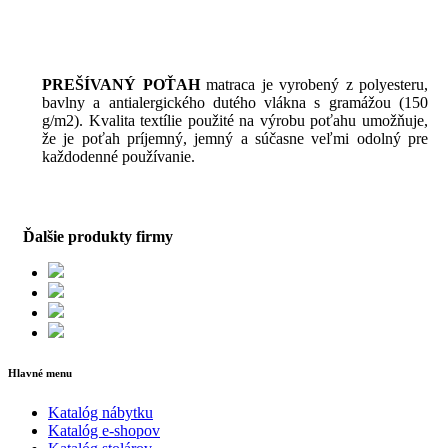
PREŠÍVANÝ POŤAH
matraca je
vyrobený
z
polyesteru
,
bavlny
a
antialergického
dutého
vlákna
s
gramážou
(
150
g/m2
)
.
Kvalita
textílie
použité na výrobu
poťahu
umožňuje
,
že
je
poťah
príjemný
,
jemný
a
súčasne veľmi
odolný
pre
každodenné používanie
.
Ďalšie produkty firmy
Hlavné menu
Katalóg nábytku
Katalóg e-shopov