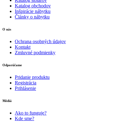
Katalóg stolárov
Katalog obchodov
Inšpirácie nábytku
Články o nábytku
O nás
Ochrana osobných údajov
Kontakt
Zmluvné podmienky
Odporúčame
Pridanie produktu
Registrácia
Prihlásenie
Médiá
Ako to funguje?
Kde sme?