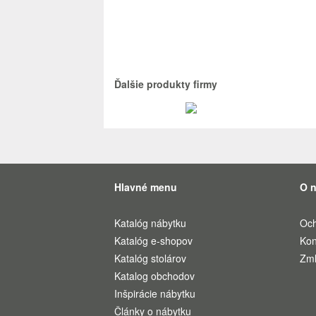
Ďalšie produkty firmy
Hlavné menu
O 
Katalóg nábytku
Och
Katalóg e-shopov
Kon
Katalóg stolárov
Zml
Katalog obchodov
Inšpirácie nábytku
Články o nábytku