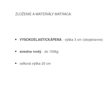
ZLOŽENIE
A
MATERIÁLY
MATRACA
:
VYSOKOELASTICKÁ
PENA
-
výška
3
cm
(
obojstranne
)
stredne
tvrdý
-
do
150kg
celková
výška
20 cm