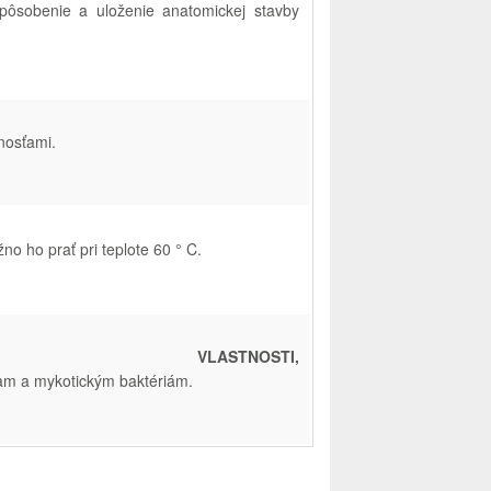
spôsobenie
a
uloženie
anatomickej
stavby
tnosťami
.
žno
ho
prať
pri
teplote
60
°
C.
É VLASTNOSTI,
iam
a
mykotickým
baktériám.