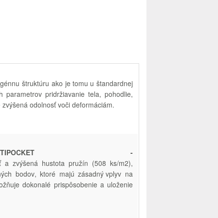
génnu
štruktúru
ako
je
tomu u
štandardnej
ch
parametrov
pridržiavanie
tela
,
pohodlie
,
e
zvýšená
odolnosť
voči
deformáciám.
LTIPOCKET -
ť
a
zvýšená
hustota
pružín
(
508
ks/m2
)
,
ných
bodov
,
ktoré
majú
zásadný vplyv
na
ožňuje
dokonalé
prispôsobenie
a
uloženie