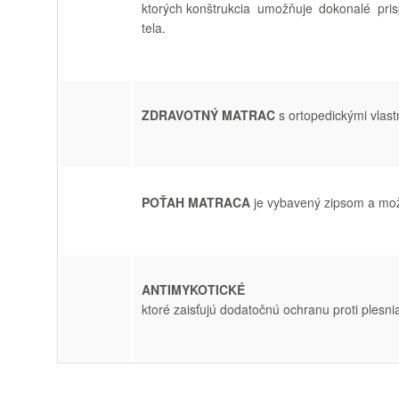
ktorých konštrukcia
umožňuje
dokonalé
pri
tela
.
ZDRAVOTNÝ
MATRAC
s
ortopedickými
vlas
POŤAH MATRACA
je
vybavený
zipsom
a
mo
ANTIMYKOTICK
ktoré zaisťujú
dodatočnú
ochranu proti
plesn