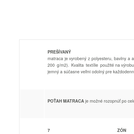
PREŠÍVA
matraca
je vyrobený
z
polyesteru
,
bavlny
a
a
200
g/m2
)
.
Kvalita
textílie
použité na výrobu
jemný
a
súčasne
veľmi
odolný pre
každodenn
POŤAH MATRACA
je
možné
rozopnúť
po ce
7 ZÓN M