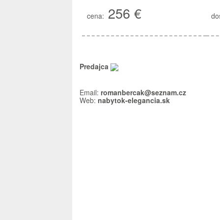
256 €
cena:
do
Predajca
Email:
romanbercak@seznam.cz
Web:
nabytok-elegancia.sk