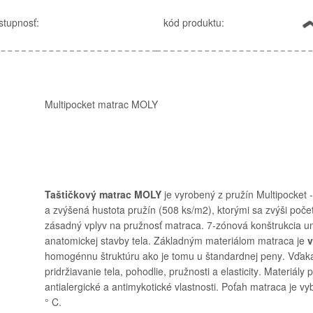
stupnosť:
kód produktu:
Multipocket
matrac
MOLY
Taštičkový
matrac
MOLY
je
vyrobený z
pružín
Multipocket
-
a
zvýšená
hustota
pružín
(
508
ks/m2
)
,
ktorými
sa
zvýši
poče
zásadný vplyv
na
pružnosť
matraca
.
7-zónová
konštrukcia
u
anatomickej
stavby
tela
.
Základným
materiálom
matraca je
homogénnu
štruktúru
ako
je
tomu
u štandardnej
peny
.
Vďak
pridržiavanie
tela
,
pohodlie
,
pružnosti
a
elasticity
.
Materiály
p
antialergické
a
antimykotické
vlastnosti
.
Poťah
matraca
je
vy
°
C.