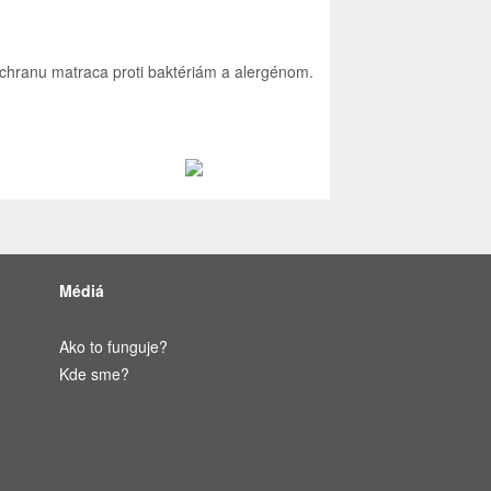
chranu
matraca
proti
baktériám
a
alergénom
.
Médiá
Ako to funguje?
Kde sme?