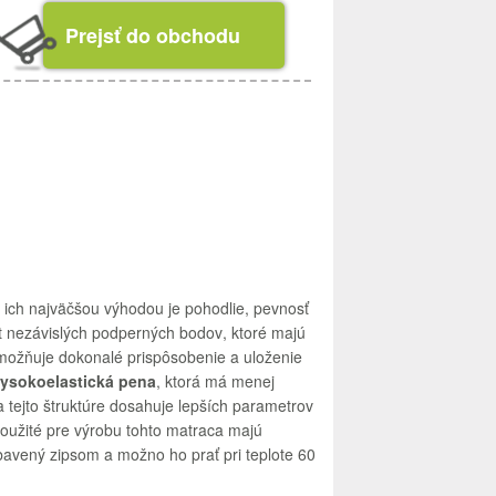
Prejsť do obchodu
ich
najväčšou
výhodou
je pohodlie
,
pevnosť
t
nezávislých
podperných
bodov
,
ktoré
majú
možňuje
dokonalé
prispôsobenie
a
uloženie
vysoko
elastická
pena
,
ktorá má
menej
a
tejto
štruktúre
dosahuje
lepších parametrov
oužité
pre
výrobu
tohto matraca
majú
bavený
zipsom
a
možno
ho
prať
pri
teplote
60