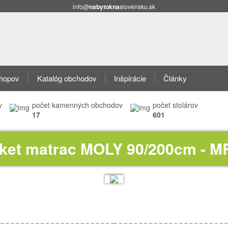
info@
nabytokna
slovensku.sk
shopov
Katalóg obchodov
Inšpirácie
Články
v
počet kamenných obchodov
počet stolárov
17
601
cket matrac MOLY 90/200cm - M