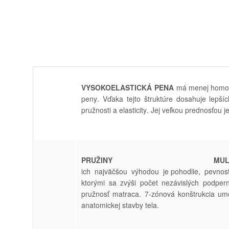
VYSOKO
ELASTICKÁ
PENA
má menej
homo
peny
.
Vďaka
tejto
štruktúre
dosahuje
lepší
pružnosti
a
elasticity
.
Jej
veľkou
prednosťou
j
PRUŽINY MU
ich
najväčšou
výhodou
je pohodlie
,
pevnos
ktorými
sa
zvýši
počet
nezávislých
podper
pružnosť
matraca
.
7-zónová
konštrukcia
um
anatomickej stavby
tela
.