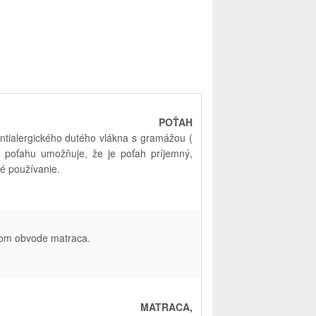
NÝ POŤAH
ntialergického
dutého
vlákna
s
gramážou
(
poťahu
umožňuje
,
že
je
poťah
príjemný
,
é používanie
.
lom
obvode
matraca
.
ATRACA,