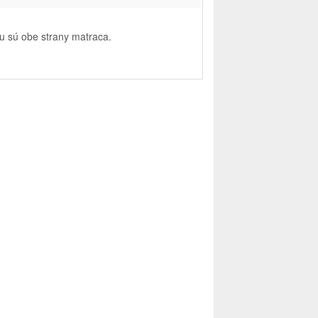
u
sú
obe
strany matraca
.